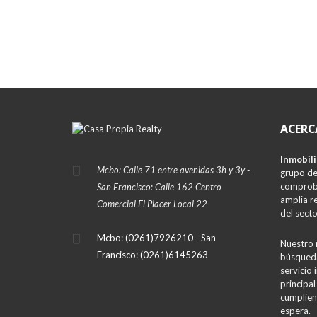
ACERC
Inmobili
Mcbo: Calle 71 entre avenidas 3h y 3y -
grupo de
comproba
San Francisco: Calle 162 Centro
amplia r
Comercial El Placer Local 22
del secto
Mcbo: (0261)7926210 - San
Nuestro 
Francisco: (0261)6145263
búsqueda
servicio 
principal
cumplien
espera.