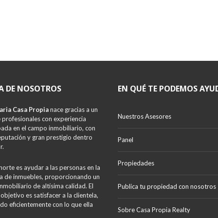
A DE NOSOTROS
EN QUÉ TE PODEMOS AYU
aria Casa Propia
nace gracias a un
Nuestros Asesores
 profesionales con experiencia
da en el campo inmobiliario, con
eputación y gran prestigio dentro
Panel
r.
Propiedades
norte es ayudar a las personas en la
 de inmuebles, proporcionando un
inmobiliario de altísima calidad. El
Publica tu propiedad con nosotros
 objetivo es satisfacer a la clientela,
do eficientemente con lo que ella
Sobre Casa Propia Realty