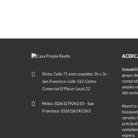
ACERC
Inmobili
Mcbo: Calle 71 entre avenidas 3h y 3y -
grupo de
comproba
San Francisco: Calle 162 Centro
amplia r
Comercial El Placer Local 22
del secto
Mcbo: (0261)7926210 - San
Nuestro 
Francisco: (0261)6145263
búsqueda
servicio 
principal
cumplien
espera.