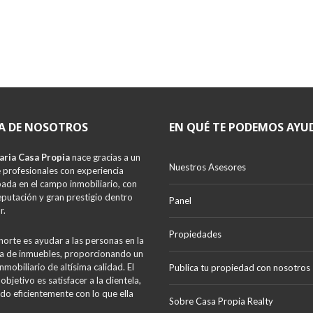
A DE NOSOTROS
EN QUÉ TE PODEMOS AYU
aria Casa Propia
nace gracias a un
Nuestros Asesores
 profesionales con experiencia
da en el campo inmobiliario, con
eputación y gran prestigio dentro
Panel
r.
Propiedades
norte es ayudar a las personas en la
 de inmuebles, proporcionando un
inmobiliario de altísima calidad. El
Publica tu propiedad con nosotros
 objetivo es satisfacer a la clientela,
do eficientemente con lo que ella
Sobre Casa Propia Realty