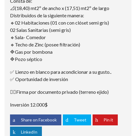
Consta de:
📐(18,40) mt2º de ancho x (17,51) mt2º de largo
Distribuidos de la siguiente manera:
🔹02 Habitaciones (01 con con clóset semi gris)
02 Salas Sanitarias (semi gris)
🔹Sala- Comedor
🔹Techo de Zinc (posee filtración)
🔷️Gas por bombona
🔷️Pozo séptico
✅ Lienzo en blanco para acondicionar a su gusto..
✅ Oportunidad de inversión
✍🏽Firma por documento privado (terreno ejido)
Inversión 12.000$
Share on Facebook
Tweet
Pin it
LinkedIn