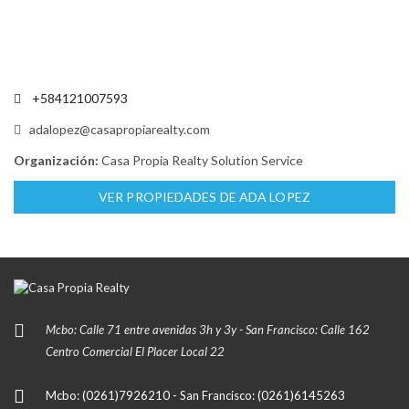
+584121007593
adalopez@casapropiarealty.com
Organización:
Casa Propia Realty Solution Service
VER PROPIEDADES DE ADA LOPEZ
Mcbo: Calle 71 entre avenidas 3h y 3y - San Francisco: Calle 162
Centro Comercial El Placer Local 22
Mcbo: (0261)7926210 - San Francisco: (0261)6145263