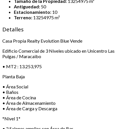
Tamaño de la Propiedad:
13254975 m²
Antiguedad:
50
Estacionamiento:
10
Terreno:
13254975 m²
Detalles
Casa Propia Realty Evolution Blue Vende
Edificio Comercial de 3 Niveles ubicado en Unicentro Las
Pulgas / Maracaibo
• MT2 : 13.253,975
Planta Baja
• Área Social
• ⁠Baños
• ⁠Área de Cocina
• ⁠Área de Almacenamiento
• ⁠Área de Carga y Descarga
*Nivel 1*
• 2 Salones amplios con Área de Bar