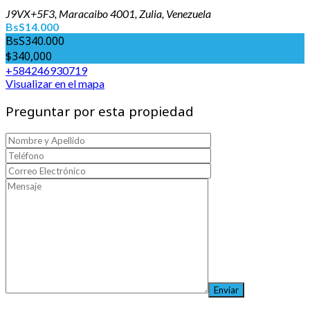
J9VX+5F3, Maracaibo 4001, Zulia, Venezuela
BsS14.000
BsS340.000
$340,000
+584246930719
Visualizar en el mapa
Preguntar por esta propiedad