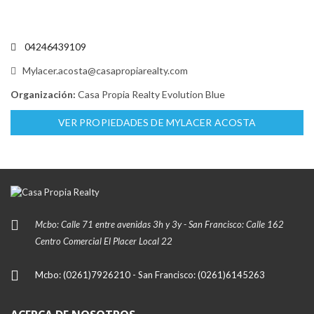
04246439109
Mylacer.acosta@casapropiarealty.com
Organización:
Casa Propia Realty Evolution Blue
VER PROPIEDADES DE MYLACER ACOSTA
Mcbo: Calle 71 entre avenidas 3h y 3y - San Francisco: Calle 162
Centro Comercial El Placer Local 22
Mcbo: (0261)7926210 - San Francisco: (0261)6145263