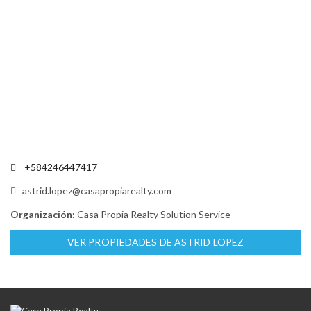
+584246447417
astrid.lopez@casapropiarealty.com
Organización:
Casa Propia Realty Solution Service
VER PROPIEDADES DE ASTRID LOPEZ