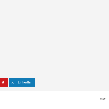
n it
LinkedIn
Vista: