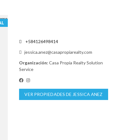
AL
+584126498414
jessica.anez@casapropiarealty.com
Organización:
Casa Propia Realty Solution
Service
VER PROPIEDADES DE JESSICA ANEZ