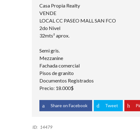
Casa Propia Realty
VENDE
LOCAL CC PASEO MALL SAN FCO
2do Nivel
32mts² aprox.
Semi gris.
Mezzanine
Fachada comercial
Pisos de granito
Documentos Registrados
Precio: 18.000$
Share on Facebook
Tweet
Pi
ID:
14479