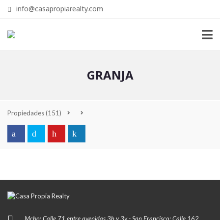
info@casapropiarealty.com
GRANJA
Propiedades
(151)
Mcbo: Calle 71 entre avenidas 3h y 3y - San Francisco: Calle 162