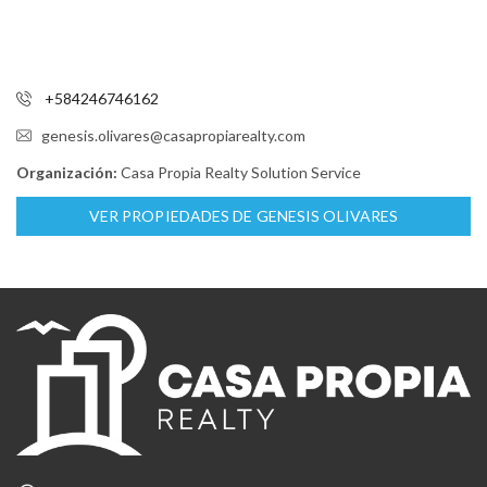
+584246746162
genesis.olivares@casapropiarealty.com
Organización:
Casa Propia Realty Solution Service
VER PROPIEDADES DE GENESIS OLIVARES