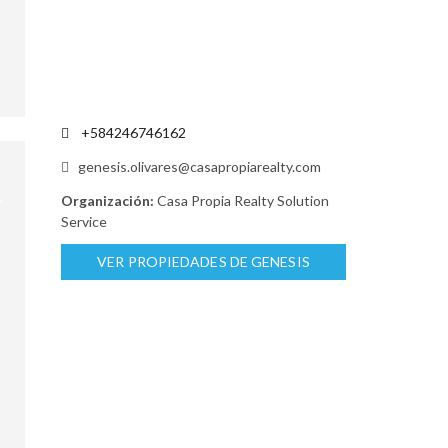
+584246746162
genesis.olivares@casapropiarealty.com
Organización:
Casa Propia Realty Solution
Service
VER PROPIEDADES DE GENESIS
OLIVARES