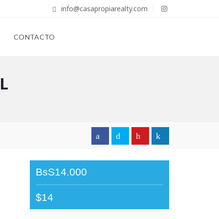
info@casapropiarealty.com
CONTACTO
L
BsS14.000
$14