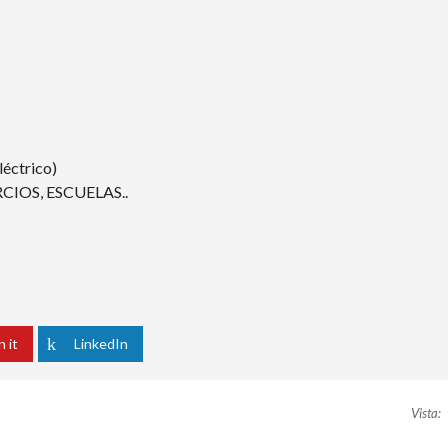
éctrico)
IOS, ESCUELAS..
n it
LinkedIn
Vista: