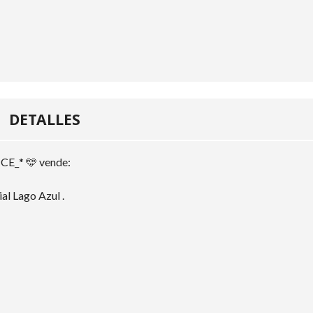
DETALLES
E_* 🩵 vende:
l Lago Azul .