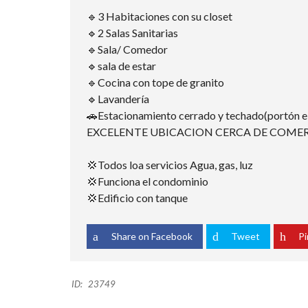
🔹3 Habitaciones con su closet
🔹2 Salas Sanitarias
🔹Sala/ Comedor
🔹sala de estar
🔹Cocina con tope de granito
🔹Lavandería
🚗Estacionamiento cerrado y techado(portón el
EXCELENTE UBICACION CERCA DE COMERC
💢Todos loa servicios Agua, gas, luz
💢Funciona el condominio
💢Edificio con tanque
Share on Facebook
Tweet
Pi
ID:
23749