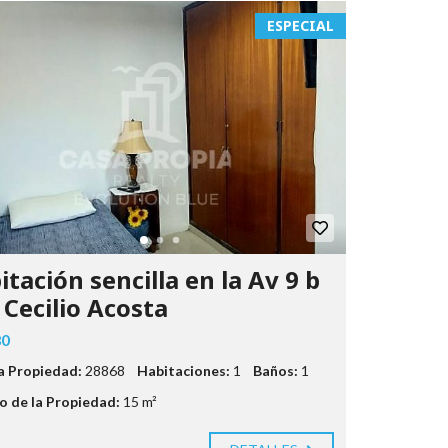
ESPECIAL
itación sencilla en la Av 9 b
 Cecilio Acosta
80
la Propiedad:
28868
Habitaciones:
1
Baños:
1
 de la Propiedad:
15 m²