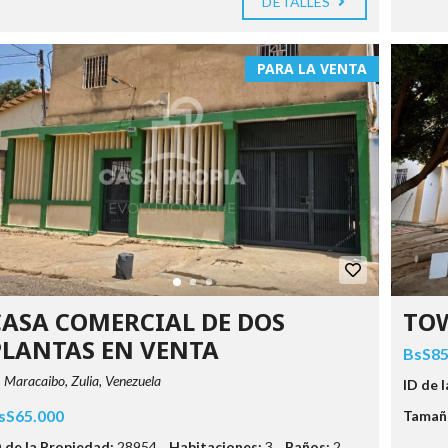
DETALLES
PARA LA VENTA
CASA COMERCIAL DE DOS
TO
PLANTAS EN VENTA
BsS85
Maracaibo, Zulia, Venezuela
ID de 
sS65.000
Tamaño
D de la Propiedad:
28954
Habitaciones:
3
Baños:
2