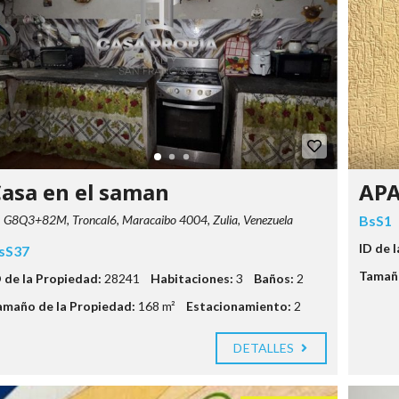
asa en el saman
AP
G8Q3+82M, Troncal6, Maracaibo 4004, Zulia, Venezuela
BsS1
ID de 
sS37
Tamaño
D de la Propiedad:
28241
Habitaciones:
3
Baños:
2
amaño de la Propiedad:
168 m²
Estacionamiento:
2
DETALLES