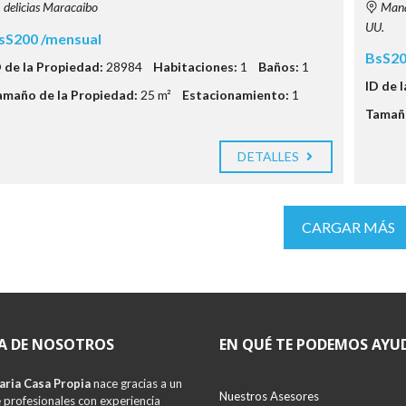
delicias Maracaibo
Manag
UU.
sS200 /mensual
BsS20
D de la Propiedad:
28984
Habitaciones:
1
Baños:
1
ID de 
amaño de la Propiedad:
25 m²
Estacionamiento:
1
Tamaño
DETALLES
CARGAR MÁS
A DE NOSOTROS
EN QUÉ TE PODEMOS AYU
aria Casa Propia
nace gracias a un
Nuestros Asesores
 profesionales con experiencia