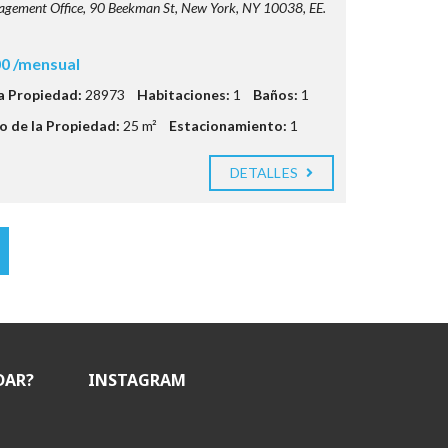
ement Office, 90 Beekman St, New York, NY 10038, EE.
0 /mensual
la Propiedad:
28973
Habitaciones:
1
Baños:
1
 de la Propiedad:
25 m²
Estacionamiento:
1
DETALLES
DAR?
INSTAGRAM