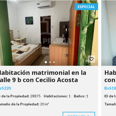
ESPECIAL
abitación matrimonial en la
Hab
alle 9 b con Cecilio Acosta
con
sS220
BsS1
D de la Propiedad:
28875
Habitaciones:
1
Baños:
1
ID de 
amaño de la Propiedad:
20 m²
Tamaño