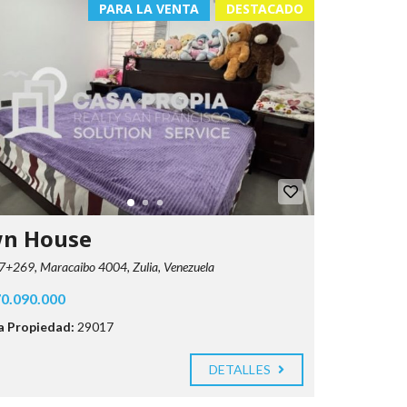
PARA LA VENTA
DESTACADO
n House
+269, Maracaibo 4004, Zulia, Venezuela
0.090.000
la Propiedad:
29017
DETALLES