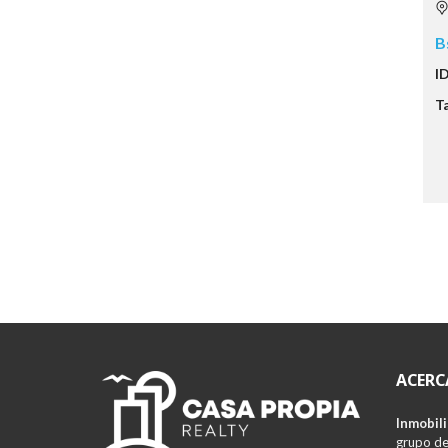
B
I
T
ACERC
Inmobili
grupo de