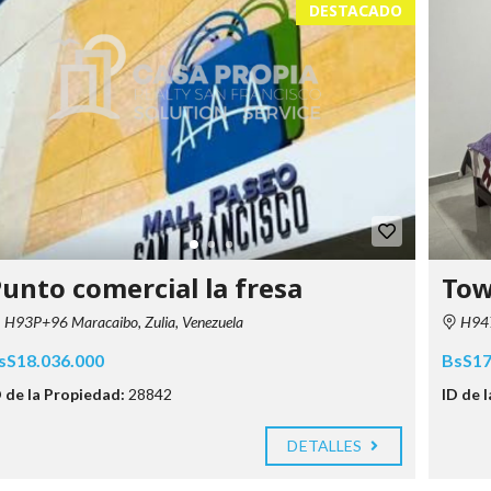
DESTACADO
unto comercial la fresa
Tow
H93P+96 Maracaibo, Zulia, Venezuela
H947
sS18.036.000
BsS17
D de la Propiedad:
28842
ID de 
DETALLES