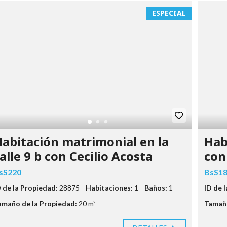
ESPECIAL
abitación matrimonial en la
Hab
alle 9 b con Cecilio Acosta
con
sS220
BsS1
D de la Propiedad:
28875
Habitaciones:
1
Baños:
1
ID de 
amaño de la Propiedad:
20 m²
Tamaño