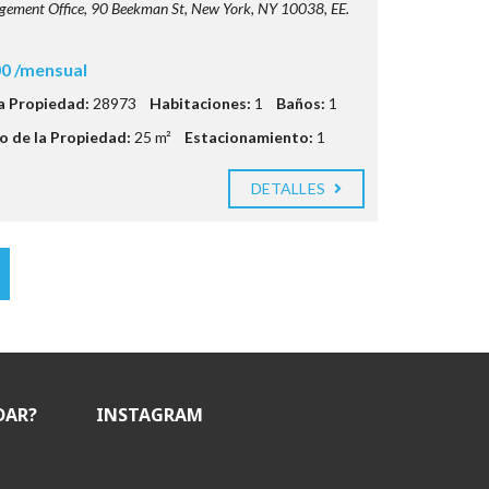
ement Office, 90 Beekman St, New York, NY 10038, EE.
0 /mensual
la Propiedad:
28973
Habitaciones:
1
Baños:
1
 de la Propiedad:
25 m²
Estacionamiento:
1
DETALLES
DAR?
INSTAGRAM