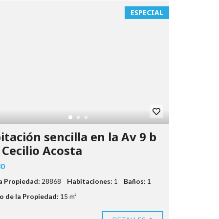
ESPECIAL
itación sencilla en la Av 9 b
 Cecilio Acosta
80
la Propiedad:
28868
Habitaciones:
1
Baños:
1
 de la Propiedad:
15 m²