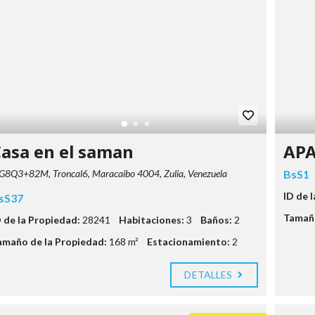
asa en el saman
AP
G8Q3+82M, Troncal6, Maracaibo 4004, Zulia, Venezuela
BsS1
ID de 
sS37
Tamaño
D de la Propiedad:
28241
Habitaciones:
3
Baños:
2
amaño de la Propiedad:
168 m²
Estacionamiento:
2
DETALLES