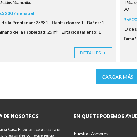
delicias Maracaibo
Manag
UU.
sS200 /mensual
BsS20
D de la Propiedad:
28984
Habitaciones:
1
Baños:
1
ID de 
amaño de la Propiedad:
25 m²
Estacionamiento:
1
Tamaño
DETALLES
CARGAR MÁS
A DE NOSOTROS
EN QUÉ TE PODEMOS AYU
aria Casa Propia
nace gracias a un
Nuestros Asesores
 profesionales con experiencia