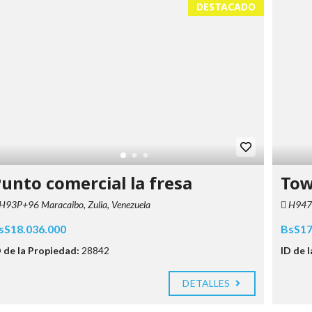
DESTACADO
unto comercial la fresa
Tow
H93P+96 Maracaibo, Zulia, Venezuela
H947+
sS18.036.000
BsS17
D de la Propiedad:
28842
ID de 
DETALLES