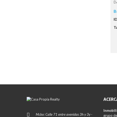
B
I
T
ACERC
Inmobili
Mcbo: Calle 71 entre avenidas 3h y 3y -
grupo de