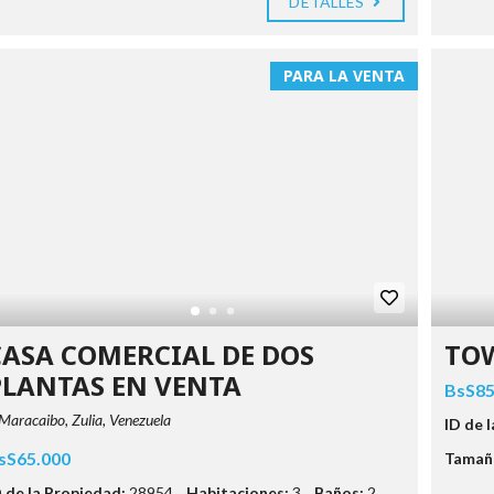
DETALLES
PARA LA VENTA
CASA COMERCIAL DE DOS
TO
PLANTAS EN VENTA
BsS85
Maracaibo, Zulia, Venezuela
ID de 
sS65.000
Tamaño
D de la Propiedad:
28954
Habitaciones:
3
Baños:
2