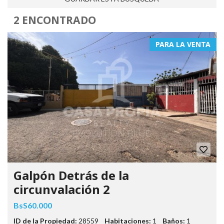
2 ENCONTRADO
PARA LA VENTA
Galpón Detrás de la
circunvalación 2
BsS60.000
ID de la Propiedad:
28559
Habitaciones:
1
Baños:
1